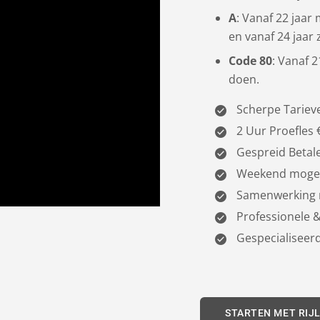
A
: Vanaf 22 jaar
en vanaf 24 jaar 
Code 80
: Vanaf 
doen.
Scherpe Tariev
2 Uur Proefles 
Gespreid Betal
Weekend mogel
Samenwerking 
Professionele &
Gespecialiseerd
STARTEN MET RIJ