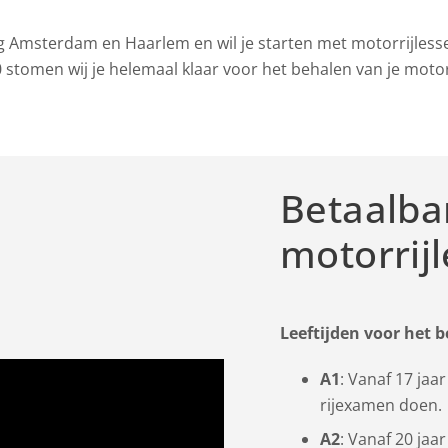
 Amsterdam en Haarlem en wil je starten met motorrijlesse
stomen wij je helemaal klaar voor het behalen van je motor
Betaalba
motorrij
Leeftijden voor het 
A1
: Vanaf 17 jaa
rijexamen doen.
A2
: Vanaf 20 jaa