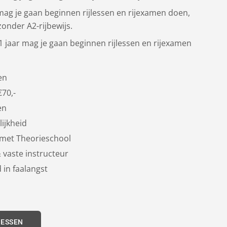
 mag je gaan beginnen rijlessen en rijexamen doen,
zonder A2-rijbewijs.
21 jaar mag je gaan beginnen rijlessen en rijexamen
en
€70,-
en
ijkheid
met Theorieschool
 vaste instructeur
 in faalangst
LESSEN