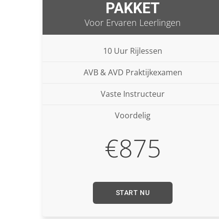
PAKKET
Voor Ervaren Leerlingen
10 Uur Rijlessen
AVB & AVD Praktijkexamen
Vaste Instructeur
Voordelig
€875
START NU