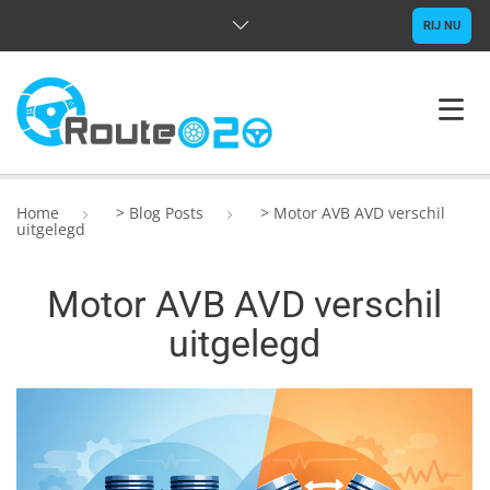
RIJ NU
HOME
Home
>
Blog Posts
>
Motor AVB AVD verschil
uitgelegd
OVER ONS
Motor AVB AVD verschil
RIJLESSEN
uitgelegd
VRAGEN
CONTACT