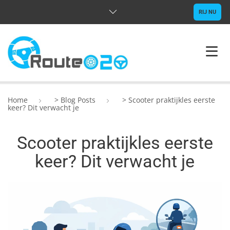
RIJ NU
HOME
Home
>
Blog Posts
>
Scooter praktijkles eerste
keer? Dit verwacht je
OVER ONS
Scooter praktijkles eerste
RIJLESSEN
keer? Dit verwacht je
VRAGEN
CONTACT