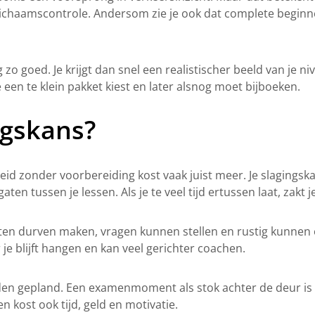
ichaamscontrole. Andersom zie je ook dat complete beginn
o goed. Je krijgt dan snel een realistischer beeld van je niv
 een te klein pakket kiest en later alsnog moet bijboeken.
ngskans?
heid zonder voorbereiding kost vaak juist meer. Je slagings
ten tussen je lessen. Als je te veel tijd ertussen laat, zakt 
fouten durven maken, vragen kunnen stellen en rustig kunn
 je blijft hangen en kan veel gerichter coachen.
den gepland. Een examenmoment als stok achter de deur is pr
n kost ook tijd, geld en motivatie.