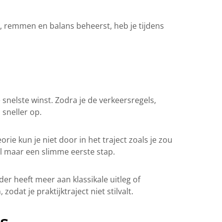
en, remmen en balans beheerst, heb je tijdens
e snelste winst. Zodra je de verkeersregels,
 sneller op.
rie kun je niet door in het traject zoals je zou
ail maar een slimme eerste stap.
der heeft meer aan klassikale uitleg of
odat je praktijktraject niet stilvalt.
s