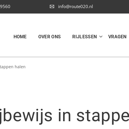
9560
info@route020.nl
HOME
OVER ONS
RIJLESSEN
VRAGEN
stappen halen
jbewijs in stapp