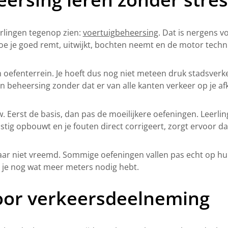
rlingen tegenop zien:
voertuigbeheersing
. Dat is nergens v
hoe je goed remt, uitwijkt, bochten neemt en de motor tech
efenterrein. Je hoeft dus nog niet meteen druk stadsverkeer
en beheersing zonder dat er van alle kanten verkeer op je af
w. Eerst de basis, dan pas de moeilijkere oefeningen. Leerling
ig opbouwt en je fouten direct corrigeert, zorgt ervoor dat
 maar niet vreemd. Sommige oefeningen vallen pas echt op hun
at je nog wat meer meters nodig hebt.
voor verkeersdeelneming