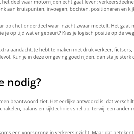
het deel waar motorrijden echt gaat leven: verkeersdeelneming
 Denk aan kruispunten, invoegen, bochten, positioneren en k
aar ook het onderdeel waar inzicht zwaar meetelt. Het gaat 
 je op tijd wat er gebeurt? Kies je logisch positie op de weg?
ra aandacht. Je hebt te maken met druk verkeer, fietsers, 
vol. Kun je in deze omgeving goed rijden, dan sta je sterk 
e nodig?
eteen beantwoord ziet. Het eerlijke antwoord is: dat verschil
chakelen, balans en kijktechniek snel op, terwijl een ande
 soms een voorsprong in verkeersinzicht. Maar dat betekent