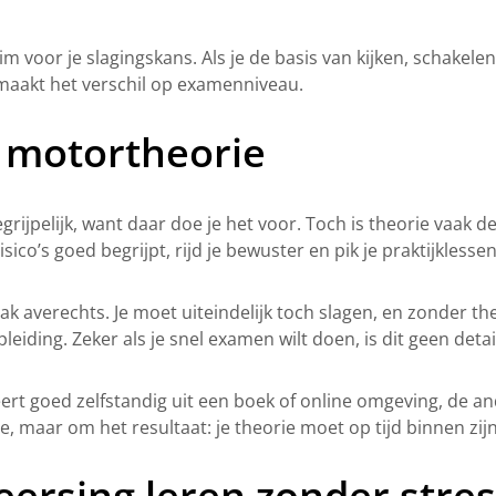
lim voor je slagingskans. Als je de basis van kijken, schakel
t maakt het verschil op examenniveau.
e motortheorie
egrijpelijk, want daar doe je het voor. Toch is theorie vaak d
co’s goed begrijpt, rijd je bewuster en pik je praktijklessen
 averechts. Je moet uiteindelijk toch slagen, en zonder theo
pleiding. Zeker als je snel examen wilt doen, is dit geen det
eert goed zelfstandig uit een boek of online omgeving, de an
 maar om het resultaat: je theorie moet op tijd binnen zijn, z
eersing leren zonder stres