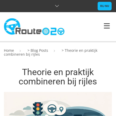
RIJ NU
HOME
Home
>
Blog Posts
>
Theorie en praktijk
combineren bij rijles
OVER ONS
Theorie en praktijk
RIJLESSEN
combineren bij rijles
VRAGEN
CONTACT